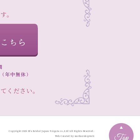
ます。
間
00（年中無休）
ってください。
Copyright 2026
M's Bridal Japan Niigata
co.,Ltd All Rights Reserved.
Web Created by
mothershipweb