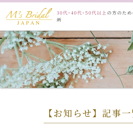
30代･40代･50代以上
の方のため
ホーム
料金
所
【お知らせ】記事一