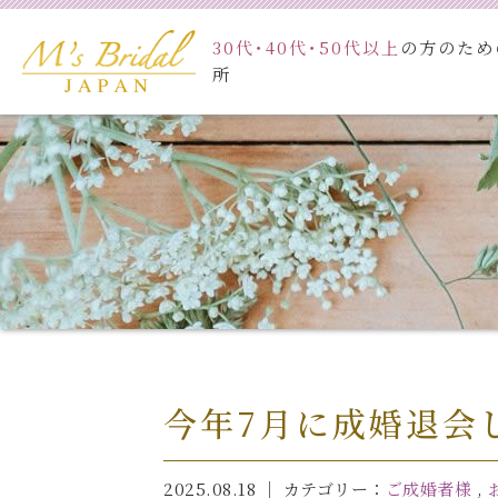
30代･40代･50代以上
の方のため
ホーム
料金
所
今年7月に成婚退会
2025.08.18 ｜ カテゴリー：
ご成婚者様
,